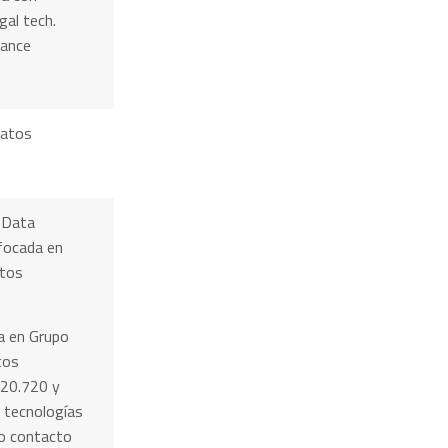
gal tech.
iance
Datos
 Data
nfocada en
atos
a en Grupo
tos
 20.720 y
ó tecnologías
o contacto