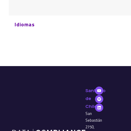
Idiomas
Santiago
de
Chile
San
Sebastián
2750,