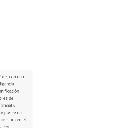
hile, con una
ligencia
nificación
ores de
ificial y
 y posee un
ositora en el
ta con