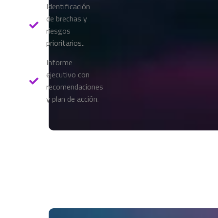
Identificación
de brechas y
riesgos
prioritarios..
Informe
ejecutivo con
recomendaciones
y plan de acción.