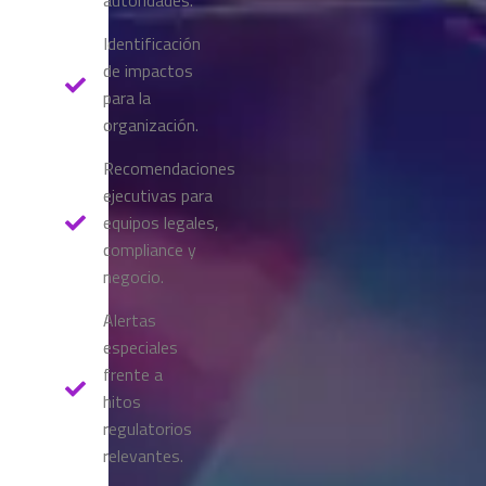
autoridades.
Identificación
de impactos
para la
organización.
Recomendaciones
ejecutivas para
equipos legales,
compliance y
negocio.
Alertas
especiales
frente a
hitos
regulatorios
relevantes.