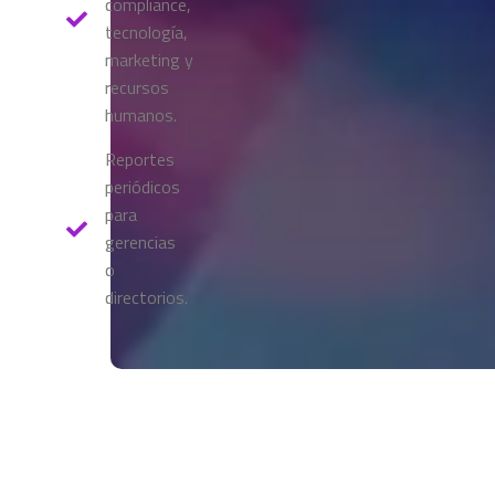
compliance,
tecnología,
marketing y
recursos
humanos.
Reportes
periódicos
para
gerencias
o
directorios.