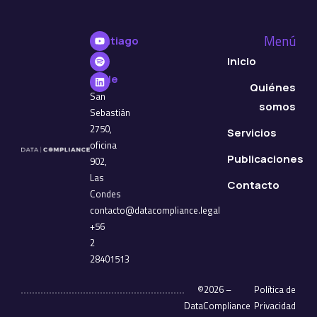
Menú
Santiago
de
Inicio
Chile
Quiénes
San
somos
Sebastián
2750,
Servicios
oficina
Publicaciones
902,
Las
Contacto
Condes
contacto@datacompliance.legal
+56
2
28401513
©2026 –
Política de
DataCompliance
Privacidad