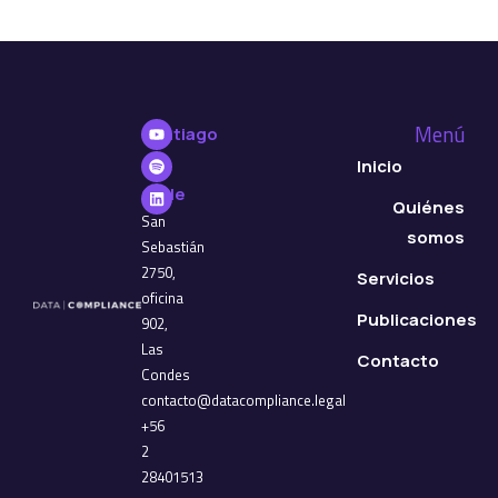
Menú
Santiago
de
Inicio
Chile
Quiénes
San
somos
Sebastián
2750,
Servicios
oficina
Publicaciones
902,
Las
Contacto
Condes
contacto@datacompliance.legal
+56
2
28401513