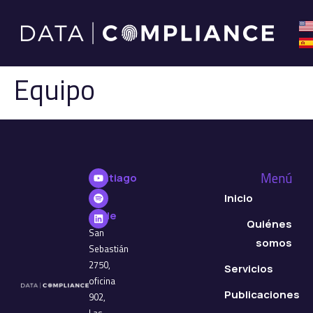
Equipo
Menú
Santiago
de
Inicio
Chile
Quiénes
San
somos
Sebastián
2750,
Servicios
oficina
Publicaciones
902,