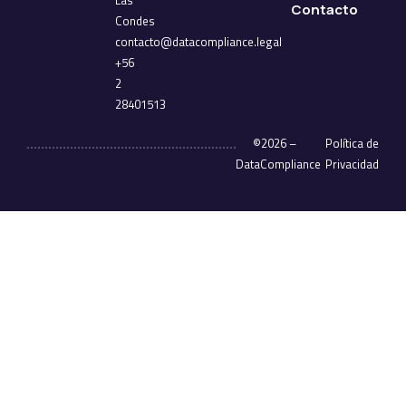
Las
Contacto
Condes
contacto@datacompliance.legal
+56
2
28401513
©2026 –
Política de
DataCompliance
Privacidad