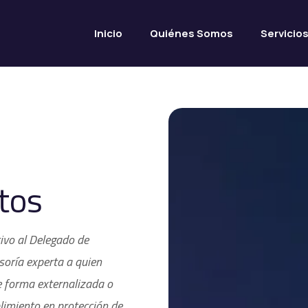
Inicio
Quiénes Somos
Servicio
tos
ivo al Delegado de
soría experta a quien
 forma externalizada o
limiento en protección de