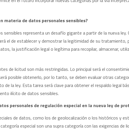
ermite en el futuro incorporar nuevas categorías por la vía interpret
 en materia de datos personales sensibles?
os sensibles representa un desafío gigante a partir de la nueva ley.
erá el de establecer y demostrar la legitimidad de su tratamiento, 
tos, la justificación legal o legítima para recopilar, almacenar, uti
tes de licitud son más restringidas. Lo principal será el consentimi
erá posible obtenerlo, por lo tanto, se deben evaluar otras catego
to de la ley. Esta tarea será clave para obtener el respaldo legal b
ento ilícito de datos sensibles.
datos personales de regulación especial en la nueva ley de pr
eciales de datos, como los de geolocalización o los históricos y est
categoría especial son una supra categoría con las exigencias de li