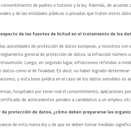
l consentimiento de padres o tutores y la ley. Además, de acuerdo 
onales y de las entidades públicas o privadas que traten estos dat
respecto de las fuentes de licitud en el tratamiento de los da
de las autoridades de protección de datos europeas, y nosotros con
reglamento general de protección de datos, la infracción número uno,
travención. Luego, en segundo lugar, infracciones referidas a med
e datos como el de finalidad. Es decir, no haber logrado determinar y
zaciones, y esta base jurídica en el caso de los datos sensibles es a
rsas; hospitales por tener mal el consentimiento, aplicaciones por
 certificado de antecedentes penales a candidatos a un empleo, etc.
ey de protección de datos, ¿cómo deben prepararse las organiz
evancia de esta nueva ley y de que se deben tomar medidas signific