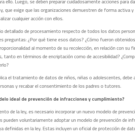
ara ello. Luego, se deben preparar cuidadosamente acciones para dar
 ley, que exige que las organizaciones demuestren de forma activa
alizar cualquier acción con ellos.
rio detallado de procesamiento respecto de todos los datos person
tes preguntas: ¿Por qué tiene esos datos? ¿Cómo fueron obtenidos
proporcionalidad al momento de su recolección, en relación con su 
 tanto en términos de encriptación como de accesibilidad? ¿Compar
erlo?
implica el tratamiento de datos de niños, niñas o adolescentes, deb
ersonas y recabar el consentimiento de los padres o tutores.
delo ideal de prevención de infracciones y cumplimiento?
nto de la ley, es necesario incorporar un nuevo modelo de prevenci
s pueden voluntariamente adoptar un modelo de prevención de inf
a definidas en la ley. Estas incluyen un oficial de protección de d